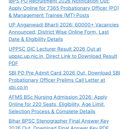
IBPS PO Recruitment 2026 Notification Out:
Apply Online for 7365 Probationary Officer (PO)
& Management Trainee (MT) Posts
UP Anganwadi Bharti 2026: 60000+ Vacancies
Announced, District Wise Online Form, Last
Date & Eligibility Details
UPPSC GIC Lecturer Result 2026 Out at
uppsc.up.nic.in, Direct Link to Download Result
PDF
SBI PO Pre Admit Card 2026 Out, Download SBI
Probationary Officer Prelims Call Letter at
sbi.co.in
AFMS BSc Nursing Admission 2026: Apply
Online for 220 Seats, Eligibility, Age Limit,
Selection Process & Complete Details
Bihar BPSC Stenographer Final Answer Key
2026 Out, Download Final Answer Key PDF