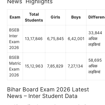
News Highlights
Total
Exam
Girls
Boys
Differe
Students
BSEB
33,844
Inter
13,17,846
6,75,845
6,42,001
अधिक
Exam
लड़कियां
2026
BSEB
58,695
Matric
15,12,963
7,85,829
7,27,134
अधिक
Exam
लड़कियां
2026
Bihar Board Exam 2026 Latest
News – Inter Student Data