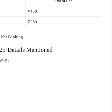
Exam Fee
₹460
₹260
, Net Banking
25-Details Mentioned
ती हैं।