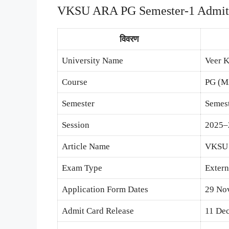
VKSU ARA PG Semester-1 Admit 
विवरण
University Name
Veer K
Course
PG (M
Semester
Semes
Session
2025–
Article Name
VKSU 
Exam Type
Extern
Application Form Dates
29 Nov
Admit Card Release
11 De