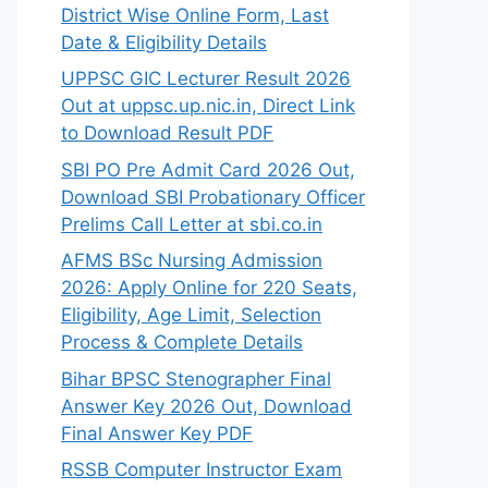
District Wise Online Form, Last
Date & Eligibility Details
UPPSC GIC Lecturer Result 2026
Out at uppsc.up.nic.in, Direct Link
to Download Result PDF
SBI PO Pre Admit Card 2026 Out,
Download SBI Probationary Officer
Prelims Call Letter at sbi.co.in
AFMS BSc Nursing Admission
2026: Apply Online for 220 Seats,
Eligibility, Age Limit, Selection
Process & Complete Details
Bihar BPSC Stenographer Final
Answer Key 2026 Out, Download
Final Answer Key PDF
RSSB Computer Instructor Exam