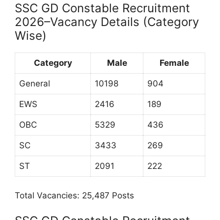
SSC GD Constable Recruitment
2026–Vacancy Details (Category
Wise)
Category
Male
Female
General
10198
904
EWS
2416
189
OBC
5329
436
SC
3433
269
ST
2091
222
Total Vacancies: 25,487 Posts