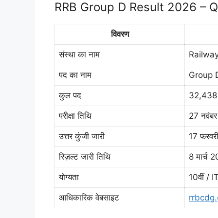
RRB Group D Result 2026 – Q
विवरण
संस्था का नाम
Railwa
पद का नाम
Group D
कुल पद
32,438
परीक्षा तिथि
27 नवंब
उत्तर कुंजी जारी
17 फरवर
रिज़ल्ट जारी तिथि
8 मार्च 
योग्यता
10वीं / I
आधिकारिक वेबसाइट
rrbcdg.