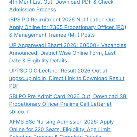
4th Merit List Out, Download PDF & Check
Admission Process
IBPS PO Recruitment 2026 Notification Out:
Apply Online for 7365 Probationary Officer (PO)
& Management Trainee (MT) Posts
UP Anganwadi Bharti 2026: 60000+ Vacancies
Announced, District Wise Online Form, Last
Date & Eligibility Details
UPPSC GIC Lecturer Result 2026 Out at
uppsc.up.nic.in, Direct Link to Download Result
PDF
SBI PO Pre Admit Card 2026 Out, Download SBI
Probationary Officer Prelims Call Letter at
sbi.co.in
AFMS BSc Nursing Admission 2026: Apply
Online for 220 Seats, Eligibility, Age Limit,