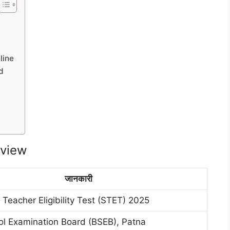
line
d
rview
जानकारी
 Teacher Eligibility Test (STET) 2025
ol Examination Board (BSEB), Patna