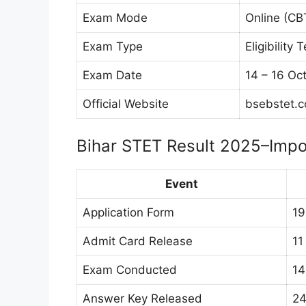
Exam Mode
Online (CB
Exam Type
Eligibility 
Exam Date
14 – 16 Oc
Official Website
bsebstet.
Bihar STET Result 2025–Impo
Event
Application Form
19
Admit Card Release
11
Exam Conducted
14
Answer Key Released
24