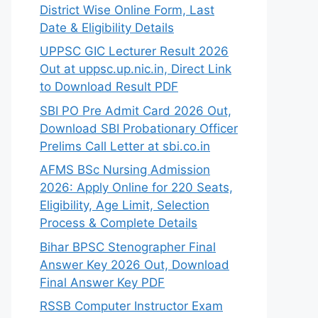
District Wise Online Form, Last
Date & Eligibility Details
UPPSC GIC Lecturer Result 2026
Out at uppsc.up.nic.in, Direct Link
to Download Result PDF
SBI PO Pre Admit Card 2026 Out,
Download SBI Probationary Officer
Prelims Call Letter at sbi.co.in
AFMS BSc Nursing Admission
2026: Apply Online for 220 Seats,
Eligibility, Age Limit, Selection
Process & Complete Details
Bihar BPSC Stenographer Final
Answer Key 2026 Out, Download
Final Answer Key PDF
RSSB Computer Instructor Exam