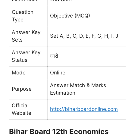
Question
Objective (MCQ)
Type
Answer Key
Set A, B, C, D, E, F, G, H, I, J
Sets
Answer Key
जारी
Status
Mode
Online
Answer Match & Marks
Purpose
Estimation
Official
http://biharboardonline.com
Website
Bihar Board 12th Economics