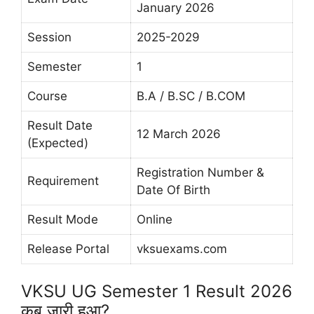
January 2026
Session
2025-2029
Semester
1
Course
B.A / B.SC / B.COM
Result Date
12 March 2026
(Expected)
Registration Number &
Requirement
Date Of Birth
Result Mode
Online
Release Portal
vksuexams.com
VKSU UG Semester 1 Result 2026
कब जारी हुआ?