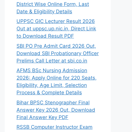
District Wise Online Form, Last
Date & Eligibility Details
UPPSC GIC Lecturer Result 2026
Out at uppsc.up.nic.in, Direct Link
to Download Result PDF
SBI PO Pre Admit Card 2026 Out,
Download SBI Probationary Officer
Prelims Call Letter at sbi.co.in
AFMS BSc Nursing Admission
2026: Apply Online for 220 Seats,
Eligibility, Age Limit, Selection
Process & Complete Details
Bihar BPSC Stenographer Final
Answer Key 2026 Out, Download
Final Answer Key PDF
RSSB Computer Instructor Exam