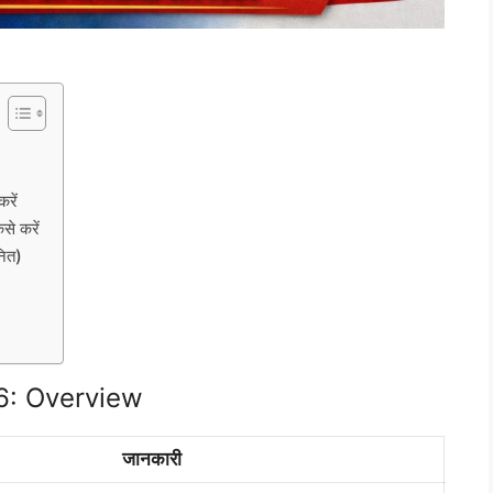
रें
े करें
ित)
6: Overview
जानकारी