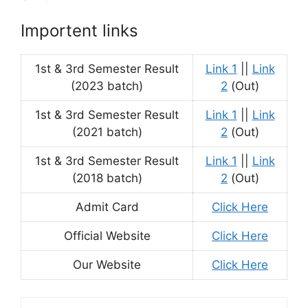
Importent links
1st & 3rd Semester Result
Link 1
||
Link
(2023 batch)
2
(Out)
1st & 3rd Semester Result
Link 1
||
Link
(2021 batch)
2
(Out)
1st & 3rd Semester Result
Link 1
||
Link
(2018 batch)
2
(Out)
Admit Card
Click Here
Official Website
Click Here
Our Website
Click Here