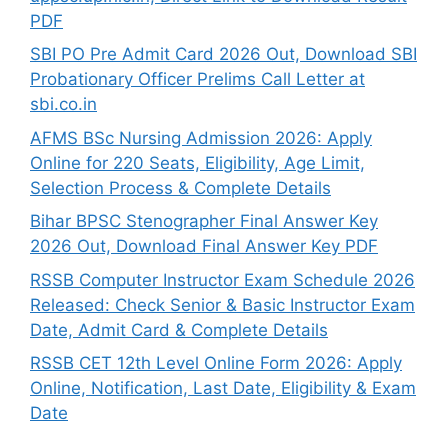
PDF
SBI PO Pre Admit Card 2026 Out, Download SBI
Probationary Officer Prelims Call Letter at
sbi.co.in
AFMS BSc Nursing Admission 2026: Apply
Online for 220 Seats, Eligibility, Age Limit,
Selection Process & Complete Details
Bihar BPSC Stenographer Final Answer Key
2026 Out, Download Final Answer Key PDF
RSSB Computer Instructor Exam Schedule 2026
Released: Check Senior & Basic Instructor Exam
Date, Admit Card & Complete Details
RSSB CET 12th Level Online Form 2026: Apply
Online, Notification, Last Date, Eligibility & Exam
Date