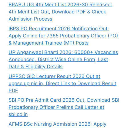
BRABU UG 4th Merit List 2026-30 Released:
4th Merit List Out, Download PDF & Check
Admission Process
IBPS PO Recruitment 2026 Notification Out:
Apply Online for 7365 Probationary Officer (PO)
& Management Trainee (MT) Posts
UP Anganwadi Bharti 2026: 60000+ Vacancies
Announced, District Wise Online Form, Last
Date & Eligibility Details
UPPSC GIC Lecturer Result 2026 Out at
uppsc.up.nic.in, Direct Link to Download Result
PDF
SBI PO Pre Admit Card 2026 Out, Download SBI
Probationary Officer Prelims Call Letter at
sbi.co.in
AFMS BSc Nursing Admission 2026: Apply