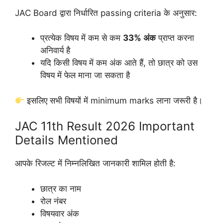
JAC Board द्वारा निर्धारित passing criteria के अनुसार:
प्रत्येक विषय में कम से कम
33% अंक
प्राप्त करना
अनिवार्य है
यदि किसी विषय में कम अंक आते हैं, तो छात्र को उस
विषय में फेल माना जा सकता है
इसलिए सभी विषयों में minimum marks लाना जरूरी है।
JAC 11th Result 2026 Important
Details Mentioned
आपके रिजल्ट में निम्नलिखित जानकारी शामिल होती है:
छात्र का नाम
रोल नंबर
विषयवार अंक