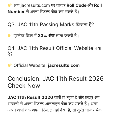
आप jacresults.com पर जाकर
Roll Code और Roll
Number
से अपना रिजल्ट चेक कर सकते हैं।
Q3. JAC 11th Passing Marks कितना है?
प्रत्येक विषय में
33% अंक
लाना जरूरी है।
Q4. JAC 11th Result Official Website क्या
है?
Official Website:
jacresults.com
Conclusion: JAC 11th Result 2026
Check Now
JAC 11th Result 2026
जारी हो चुका है और छात्र अब
आसानी से अपना रिजल्ट ऑनलाइन चेक कर सकते हैं। अगर
आपने अभी तक अपना रिजल्ट नहीं देखा है, तो तुरंत जाकर चेक