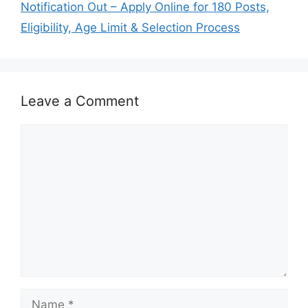
Notification Out – Apply Online for 180 Posts,
Eligibility, Age Limit & Selection Process
Leave a Comment
Comment
Name