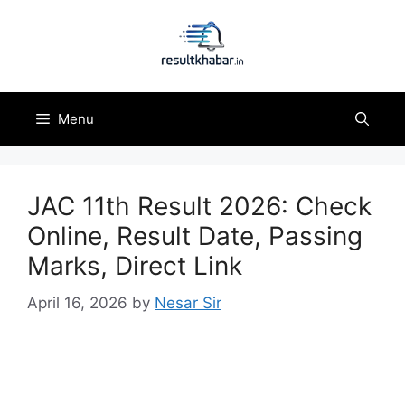
Skip
to
content
Menu
JAC 11th Result 2026: Check
Online, Result Date, Passing
Marks, Direct Link
April 16, 2026
by
Nesar Sir