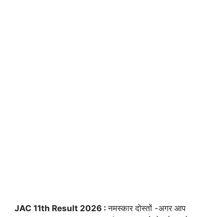
JAC 11th Result 2026 :
नमस्कार दोस्तों -अगर आप