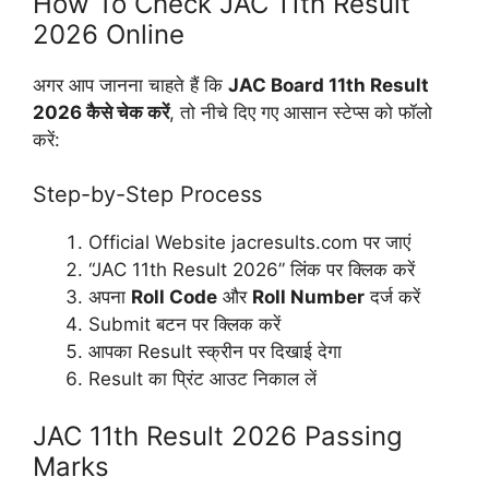
How To Check JAC 11th Result
2026 Online
अगर आप जानना चाहते हैं कि
JAC Board 11th Result
2026 कैसे चेक करें
, तो नीचे दिए गए आसान स्टेप्स को फॉलो
करें:
Step-by-Step Process
Official Website jacresults.com पर जाएं
“JAC 11th Result 2026” लिंक पर क्लिक करें
अपना
Roll Code
और
Roll Number
दर्ज करें
Submit बटन पर क्लिक करें
आपका Result स्क्रीन पर दिखाई देगा
Result का प्रिंट आउट निकाल लें
JAC 11th Result 2026 Passing
Marks