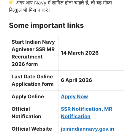
अगर आप Navy में शामिल होना चाहते हैं, तो यह मौका
बिल्कुल भी मिस न करें।
Some important links
Start Indian Navy
Agniveer SSR MR
14
March 2026
Recruitment
2026 form
Last Date Online
6 April 2026
Application form
Apply Online
Apply Now
Official
SSR Notification
,
MR
Notification
Notification
Official Website
joinindiannavy.gov.in