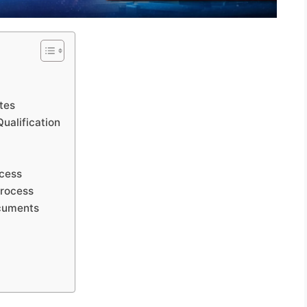
tes
ualification
ocess
Process
cuments