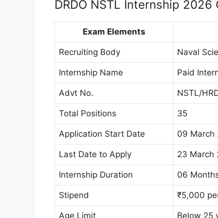
DRDO NSTL Internship 2026 
Exam Elements
Recruiting Body
Naval Sci
Internship Name
Paid Inter
Advt No.
NSTL/HRD
Total Positions
35
Application Start Date
09 March
Last Date to Apply
23 March 
Internship Duration
06 Month
Stipend
₹5,000 pe
Age Limit
Below 25 