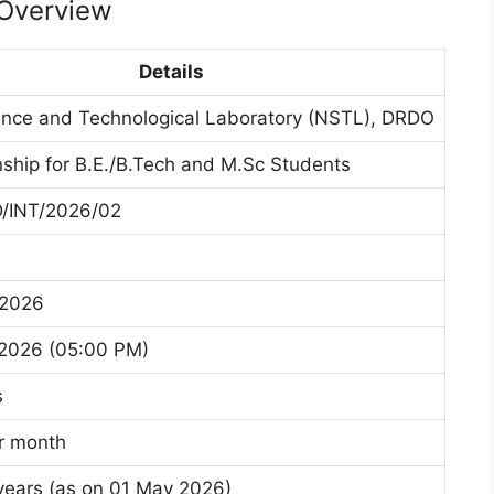
Overview
Details
ence and Technological Laboratory (NSTL), DRDO
nship for B.E./B.Tech and M.Sc Students
/INT/2026/02
 2026
2026 (05:00 PM)
s
r month
years (as on 01 May 2026)