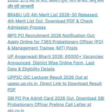
2026: 275 पदों पर भर्ती, आवेदन शुरू, जानें योग्यता, आयु सीमा
और पूरी जानकारी
BRABU UG 4th Merit List 2026-30 Released:
4th Merit List Out, Download PDF & Check
Admission Process
IBPS PO Recruitment 2026 Notification Out:
Apply Online for 7365 Probationary Officer (PO)
& Management Trainee (MT) Posts
UP Anganwadi Bharti 2026: 60000+ Vacancies
Announced, District Wise Online Form, Last
Date & Eligibility Details
UPPSC GIC Lecturer Result 2026 Out at
uppsc.up.nic.in, Direct Link to Download Result
PDF
SBI PO Pre Admit Card 2026 Out, Download SBI
Probationary Officer Prelims Call Letter at
sbi.co.in