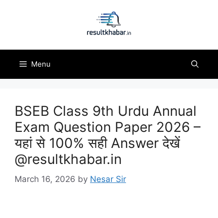
Skip
to
content
Menu
BSEB Class 9th Urdu Annual
Exam Question Paper 2026 –
यहां से 100% सही Answer देखें
@resultkhabar.in
March 16, 2026
by
Nesar Sir