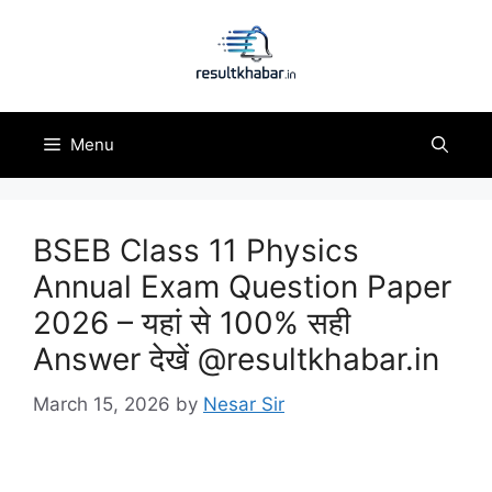
Skip
to
content
Menu
BSEB Class 11 Physics
Annual Exam Question Paper
2026 – यहां से 100% सही
Answer देखें @resultkhabar.in
March 15, 2026
by
Nesar Sir