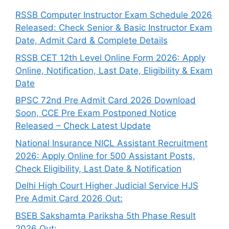
RSSB Computer Instructor Exam Schedule 2026
Released: Check Senior & Basic Instructor Exam
Date, Admit Card & Complete Details
RSSB CET 12th Level Online Form 2026: Apply
Online, Notification, Last Date, Eligibility & Exam
Date
BPSC 72nd Pre Admit Card 2026 Download
Soon, CCE Pre Exam Postponed Notice
Released – Check Latest Update
National Insurance NICL Assistant Recruitment
2026: Apply Online for 500 Assistant Posts,
Check Eligibility, Last Date & Notification
Delhi High Court Higher Judicial Service HJS
Pre Admit Card 2026 Out:
BSEB Sakshamta Pariksha 5th Phase Result
2026 Out: