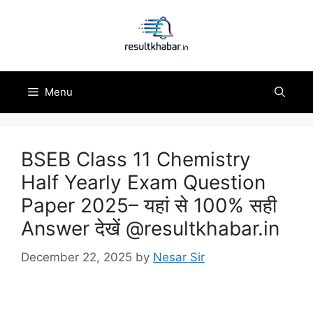
Skip
to
content
Menu
BSEB Class 11 Chemistry
Half Yearly Exam Question
Paper 2025– यहां से 100% सही
Answer देखें @resultkhabar.in
December 22, 2025
by
Nesar Sir