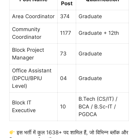
Post
Area Coordinator
374
Graduate
Community
1177
Graduate + 12th
Coordinator
Block Project
73
Graduate
Manager
Office Assistant
(DPCU/BPIU
04
Graduate
Level)
B.Tech (CS/IT) /
Block IT
10
BCA / B.Sc-IT /
Executive
PGDCA
इस भर्ती में कुल 1638+ पद शामिल हैं, जो विभिन्न ब्लॉक और