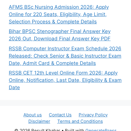
AFMS BSc Nursing Admission 2026: Apply
Online for 220 Seats, Eligibility, Age Limit,
Selection Process & Complete Details
Bihar BPSC Stenographer Final Answer Key
2026 Out, Download Final Answer Key PDF
RSSB Computer Instructor Exam Schedule 2026
Released: Check Senior & Basic Instructor Exam
Date, Admit Card & Complete Details
RSSB CET 12th Level Online Form 2026: Apply
Online, Notification, Last Date, Eligibility & Exam
Date
About us
Contact Us
Privacy Policy
Disclaimer
Terms and Conditions
© 2026 Result Khabar
• Built with
GeneratePress