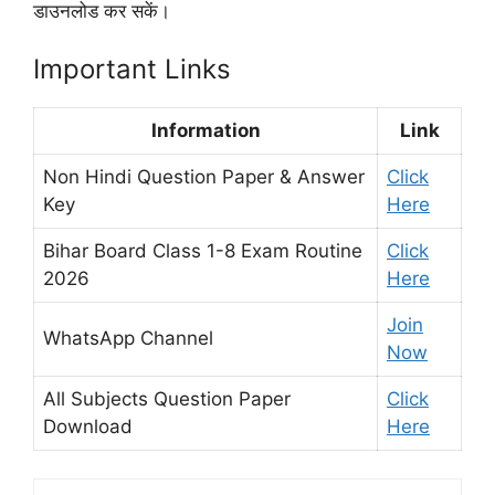
डाउनलोड कर सकें।
Important Links
Information
Link
Non Hindi Question Paper & Answer
Click
Key
Here
Bihar Board Class 1-8 Exam Routine
Click
2026
Here
Join
WhatsApp Channel
Now
All Subjects Question Paper
Click
Download
Here