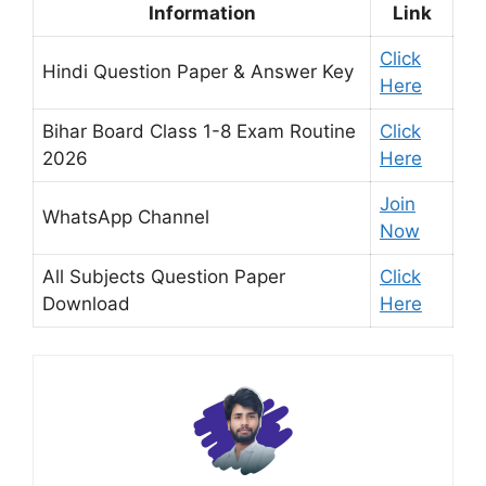
Information
Link
Click
Hindi Question Paper & Answer Key
Here
Bihar Board Class 1-8 Exam Routine
Click
2026
Here
Join
WhatsApp Channel
Now
All Subjects Question Paper
Click
Download
Here