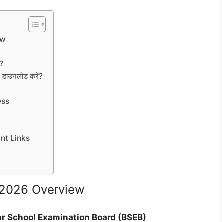
ew
ै?
डाउनलोड करें?
ess
nt Links
t 2026 Overview
ar School Examination Board (BSEB)