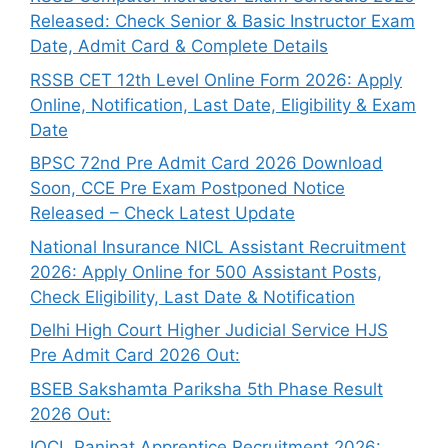
Released: Check Senior & Basic Instructor Exam
Date, Admit Card & Complete Details
RSSB CET 12th Level Online Form 2026: Apply
Online, Notification, Last Date, Eligibility & Exam
Date
BPSC 72nd Pre Admit Card 2026 Download
Soon, CCE Pre Exam Postponed Notice
Released – Check Latest Update
National Insurance NICL Assistant Recruitment
2026: Apply Online for 500 Assistant Posts,
Check Eligibility, Last Date & Notification
Delhi High Court Higher Judicial Service HJS
Pre Admit Card 2026 Out:
BSEB Sakshamta Pariksha 5th Phase Result
2026 Out:
IOCL Panipat Apprentice Recruitment 2026: