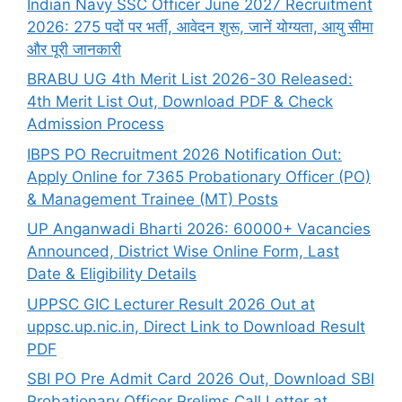
Indian Navy SSC Officer June 2027 Recruitment
2026: 275 पदों पर भर्ती, आवेदन शुरू, जानें योग्यता, आयु सीमा
और पूरी जानकारी
BRABU UG 4th Merit List 2026-30 Released:
4th Merit List Out, Download PDF & Check
Admission Process
IBPS PO Recruitment 2026 Notification Out:
Apply Online for 7365 Probationary Officer (PO)
& Management Trainee (MT) Posts
UP Anganwadi Bharti 2026: 60000+ Vacancies
Announced, District Wise Online Form, Last
Date & Eligibility Details
UPPSC GIC Lecturer Result 2026 Out at
uppsc.up.nic.in, Direct Link to Download Result
PDF
SBI PO Pre Admit Card 2026 Out, Download SBI
Probationary Officer Prelims Call Letter at